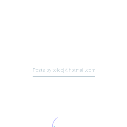
TOLOCJ@HOTMAIL
Home
Posts by tolocj@hotmail.com
DATE
NAME
DESC
ASC