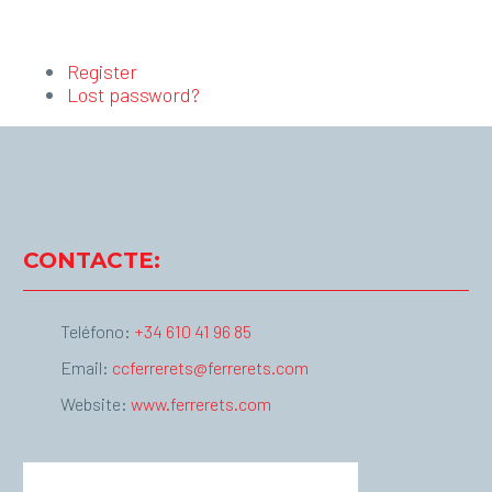
Register
Lost password?
CONTACTE:
Teléfono:
+34 610 41 96 85
Email:
ccferrerets@ferrerets.com
Website:
www.ferrerets.com