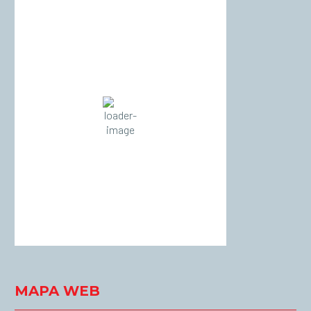
Palma de Mallorca
16:50,
agost 7, 2026
°C
36
Cielo Claro
Wind Gust:
14 Km/h
Clouds:
0%
Visibility:
10 km
Sunrise:
06:54
Sunset:
20:56
37 %
1017 mb
17 Km/h
Weather from OpenWeatherMap
MAPA WEB