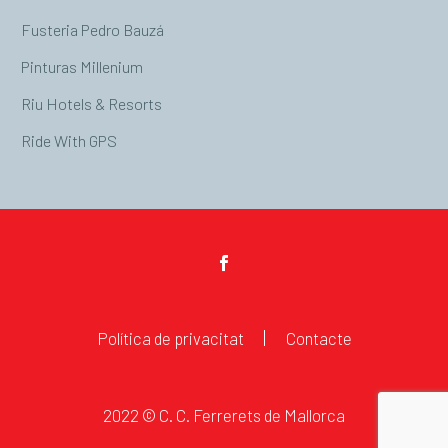
Fusteria Pedro Bauzá
Pinturas Millenium
Riu Hotels & Resorts
Ride With GPS
Política de privacitat
Contacte
2022 © C. C. Ferrerets de Mallorca