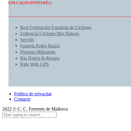
ENLLAÇOS D’INTERÈS:
Real Federación Española de Ciclismo
Federació Ciclisme Illes Balears
Servilis
Fusteria Pedro Bauzá
Pinturas Millenium
Riu Hotels & Resorts
Ride With GPS
Política de privacitat
Contacte
2022 © C. C. Ferrerets de Mallorca