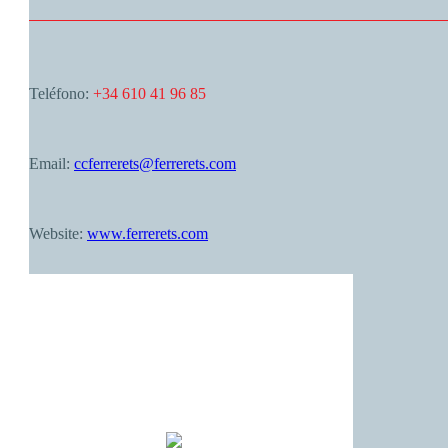
Teléfono:
+34 610 41 96 85
Email:
ccferrerets@ferrerets.com
Website:
www.ferrerets.com
Palma de Mallorca
03:07,
agost 6, 2026
26
°C
cielo claro
75 %