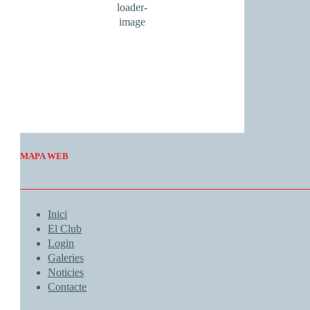
1017 mb
3 Km/h
Wind Gust:
2 Km/h
Clouds:
4%
Visibility:
10 km
Sunrise:
06:53
Sunset:
20:57
Weather from OpenWeatherMap
MAPA WEB
Inici
El Club
Login
Galeries
Noticies
Contacte