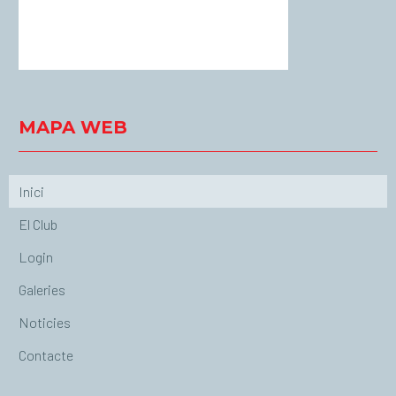
26 %
1015 mb
13 Km/h
Weather from OpenWeatherMap
MAPA WEB
Inici
El Club
Login
Galeries
Noticies
Contacte