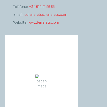
Teléfono:
+34 610 41 96 85
Email:
ccferrerets@ferrerets.com
Website:
www.ferrerets.com
Palma de Mallorca
18:14,
agost 8, 2026
°C
37
Cielo Claro
Wind Gust:
11 Km/h
Clouds:
0%
Visibility:
10 km
Sunrise:
06:55
Sunset:
20:55