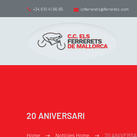
+34 610 41 96 85
ccferrerets@ferrerets.com
20 ANIVERSARI
Home
Noticies Home
20 ANIVERSA