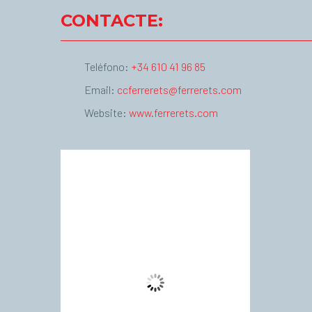
CONTACTE:
Teléfono:
+34 610 41 96 85
Email:
ccferrerets@ferrerets.com
Website:
www.ferrerets.com
Palma de Mallorca
16:26,
agost 7, 2026
°C
37
Cielo Claro
Wind Gust:
15 Km/h
Clouds:
0%
Visibility:
10 km