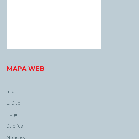
Visibility:
10 km
Sunrise:
06:54
Sunset:
20:56
28 %
1017 mb
17 Km/h
Weather from OpenWeatherMap
MAPA WEB
Inici
El Club
Login
Galeries
Noticies