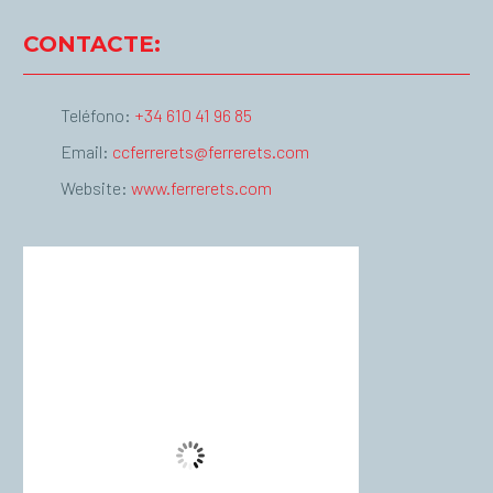
CONTACTE:
Teléfono:
+34 610 41 96 85
Email:
ccferrerets@ferrerets.com
Website:
www.ferrerets.com
Palma de Mallorca
16:26,
agost 7, 2026
°C
37
Cielo Claro
Wind Gust:
15 Km/h
Clouds:
0%