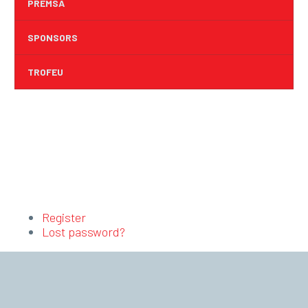
PREMSA
SPONSORS
TROFEU
Register
Lost password?