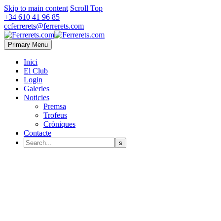
Skip to main content
Scroll Top
+34 610 41 96 85
ccferrerets@ferrerets.com
Primary Menu
Inici
El Club
Login
Galeries
Noticies
Premsa
Trofeus
Cròniques
Contacte