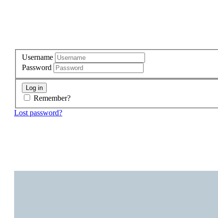
LOGIN
Username
Password
Remember?
Lost password?