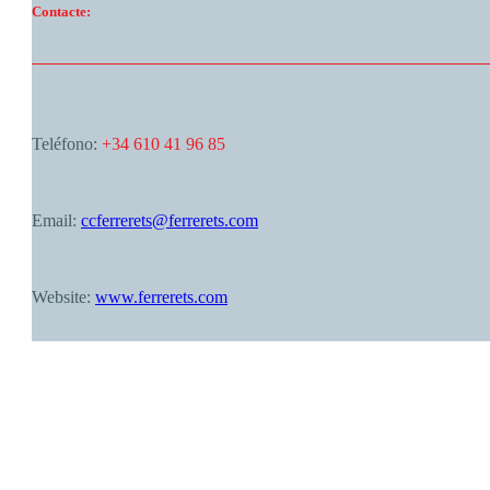
Contacte:
Teléfono:
+34 610 41 96 85
Email:
ccferrerets@ferrerets.com
Website:
www.ferrerets.com
Palma de Mallorca
06:48,
agost 7, 2026
25
°C
cielo claro