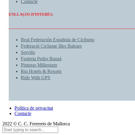
Contacte
ENLLAÇOS D’INTERÈS:
Real Federación Española de Ciclismo
Federació Ciclisme Illes Balears
Servilis
Fusteria Pedro Bauzá
Pinturas Millenium
Riu Hotels & Resorts
Ride With GPS
Política de privacitat
Contacte
2022 © C. C. Ferrerets de Mallorca