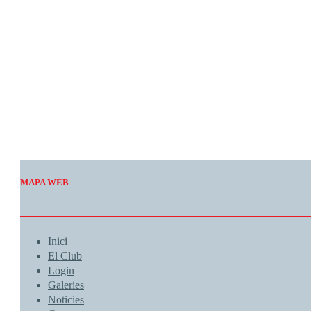
Weather from OpenWeatherMap
MAPA WEB
Inici
El Club
Login
Galeries
Noticies