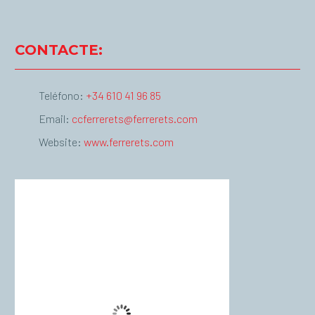
CONTACTE:
Teléfono:
+34 610 41 96 85
Email:
ccferrerets@ferrerets.com
Website:
www.ferrerets.com
Palma de Mallorca
13:52,
agost 8, 2026
°C
37
Cielo Claro
Wind Gust:
10 Km/h