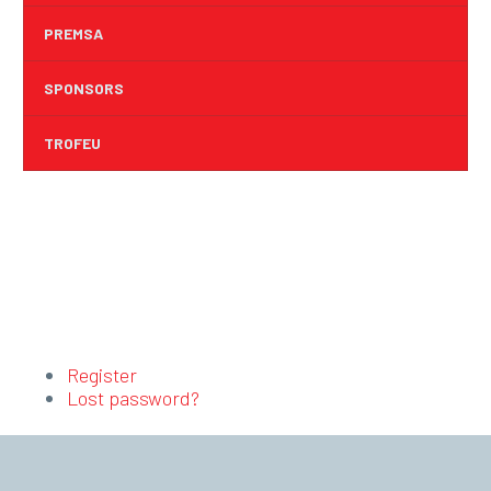
PREMSA
SPONSORS
TROFEU
Register
Lost password?