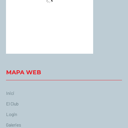
Clouds:
0%
Visibility:
10 km
Sunrise:
06:55
Sunset:
20:55
31 %
1016 mb
13 Km/h
Weather from OpenWeatherMap
MAPA WEB
Inici
El Club
Login
Galeries