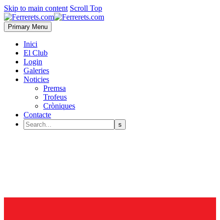
Skip to main content
Scroll Top
Primary Menu
Inici
El Club
Login
Galeries
Noticies
Premsa
Trofeus
Cròniques
Contacte