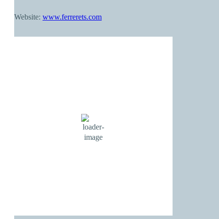
Website:
www.ferrerets.com
Palma de Mallorca
01:46,
agost 8, 2026
27
°C
cielo claro
71 %
1017 mb
4 Km/h
Wind Gust:
7 Km/h
Clouds:
0%
Visibility:
10 km
Sunrise:
06:55
Sunset:
20:55
Weather from OpenWeatherMap