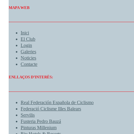
MAPA WEB
Inici
El Club
Login
Galeries
Noticies
Contacte
ENLLAÇOS D’INTERÈS:
Real Federación Española de Ciclismo
Federació Ciclisme Illes Balears
Servilis
Fusteria Pedro Bauzá
Pinturas Millenium
Riu Hotels & Resorts