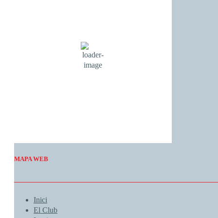
25
°C
cielo claro
75 %
1016 mb
2 Km/h
Wind Gust:
4 Km/h
Clouds:
1%
Visibility:
10 km
Sunrise:
06:55
Sunset:
20:55
Weather from OpenWeatherMap
MAPA WEB
Inici
El Club