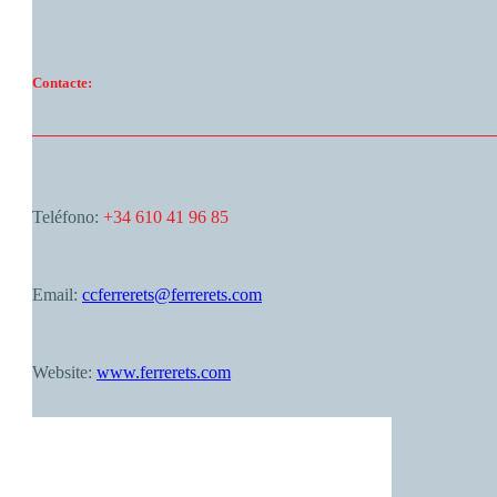
Contacte:
Teléfono:
+34 610 41 96 85
Email:
ccferrerets@ferrerets.com
Website:
www.ferrerets.com
Palma de Mallorca
06:14,
agost 8, 2026