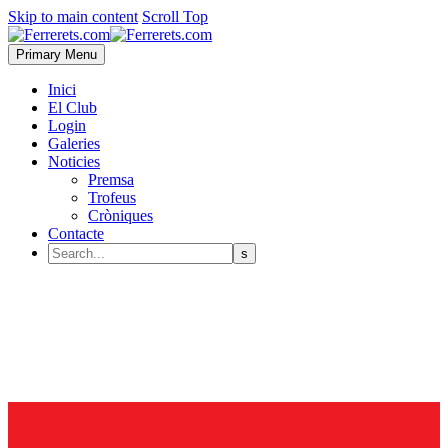
Skip to main content
Scroll Top
Primary Menu
Inici
El Club
Login
Galeries
Noticies
Premsa
Trofeus
Cròniques
Contacte