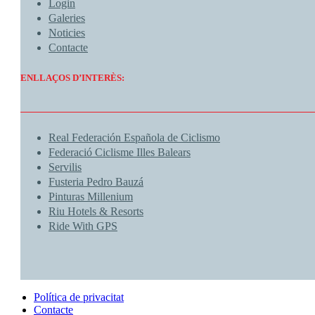
Login
Galeries
Noticies
Contacte
ENLLAÇOS D’INTERÈS:
Real Federación Española de Ciclismo
Federació Ciclisme Illes Balears
Servilis
Fusteria Pedro Bauzá
Pinturas Millenium
Riu Hotels & Resorts
Ride With GPS
Política de privacitat
Contacte