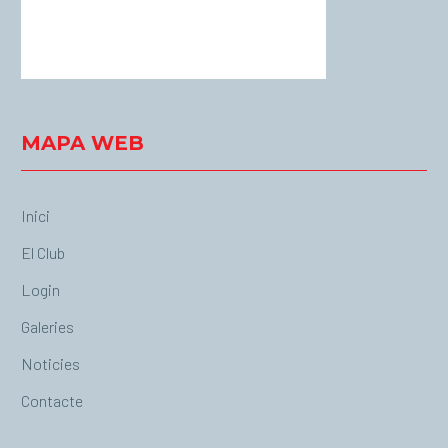
76 %
1018 mb
5 Km/h
Weather from OpenWeatherMap
MAPA WEB
Inici
El Club
Login
Galeries
Noticies
Contacte