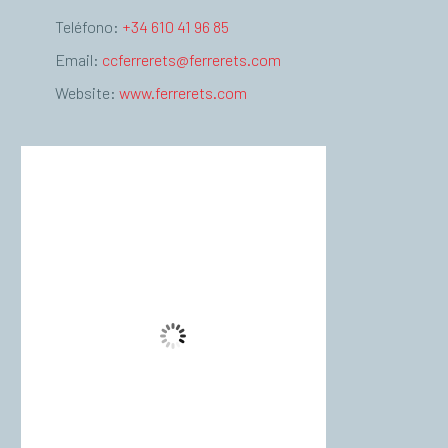
Teléfono:
+34 610 41 96 85
Email:
ccferrerets@ferrerets.com
Website:
www.ferrerets.com
Palma de Mallorca
01:36,
agost 7, 2026
°C
27
Algo De Nubes
Wind Gust:
5 Km/h
Clouds:
15%
Visibility:
10 km
Sunrise:
06:54
Sunset:
20:56