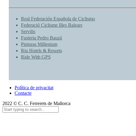
Real Federación Española de Ciclismo
Federació Ciclisme Illes Balears
Servilis
Fusteria Pedro Bauzá
Pinturas Millenium
Riu Hotels & Resorts
Ride With GPS
Política de privacitat
Contacte
2022 © C. C. Ferrerets de Mallorca