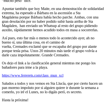
“mucho peso” dice.
Apuntar también que hoy Maite, en una demostración de solidaridad
extrema, ha esperado a Bárbara en la ascensión a Sta
Magdalena porque Bárbara había hecho parche. Ambas, con una
gran desolación por no haber podido subir hasta arriba de Sta
Magdalen, han enviado un Whatsup al resto del grupo pidiendo
auxilio, rápidamente hemos acudido todos en masa a socorrerlas.
Así pues, esto fue más o menos todo lo acontecido ayer, ah no
bueno sí, una última cosa, en el camino de
vuelta, Cremades exclamó que se escapaba del grupo por alante
porque tenía prisa. Unos 20 minutos más tarde el grupo volvía a
darle caza impolutamente. Grande Cremades.
Os dejo el link a la clasificación general mientras me pongo los
bañadores para irme a la playa.
https://www.ferrerets.com/class_mun_xcl
Saludos a todos y nos vemos en Sta Llucía, que por cierto hacen un
pan moreno impoluto por si alguien quiere ir durante la semana a
comerlo, yo iré el Lunes, no lo digáis peró, es secreto.
Hasta la próxima!