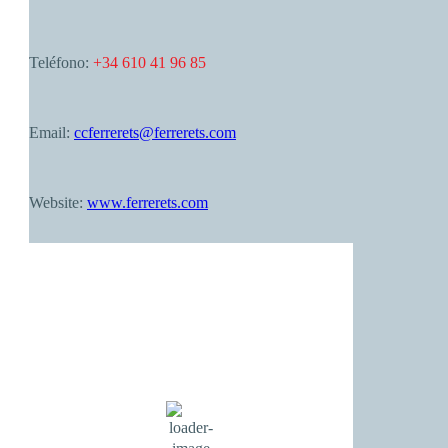
Teléfono:
+34 610 41 96 85
Email:
ccferrerets@ferrerets.com
Website:
www.ferrerets.com
Palma de Mallorca
01:46,
agost 8, 2026
27
°C
cielo claro
71 %
1017 mb