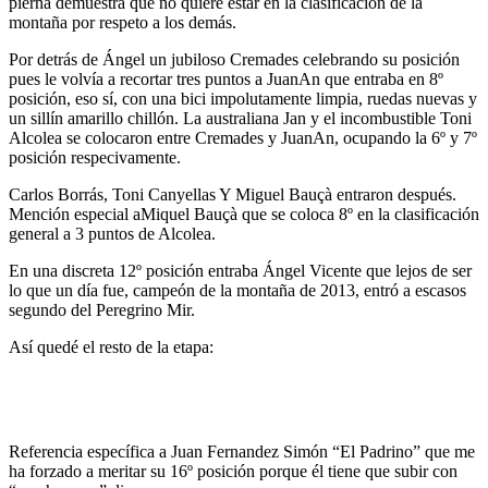
pierna demuestra que no quiere estar en la clasificación de la
montaña por respeto a los demás.
Por detrás de Ángel un jubiloso Cremades celebrando su posición
pues le volvía a recortar tres puntos a JuanAn que entraba en 8º
posición, eso sí, con una bici impolutamente limpia, ruedas nuevas y
un sillín amarillo chillón. La australiana Jan y el incombustible Toni
Alcolea se colocaron entre Cremades y JuanAn, ocupando la 6º y 7º
posición respecivamente.
Carlos Borrás, Toni Canyellas Y Miguel Bauçà entraron después.
Mención especial aMiquel Bauçà que se coloca 8º en la clasificación
general a 3 puntos de Alcolea.
En una discreta 12º posición entraba Ángel Vicente que lejos de ser
lo que un día fue, campeón de la montaña de 2013, entró a escasos
segundo del Peregrino Mir.
Así quedé el resto de la etapa:
Referencia específica a Juan Fernandez Simón “El Padrino” que me
ha forzado a meritar su 16º posición porque él tiene que subir con