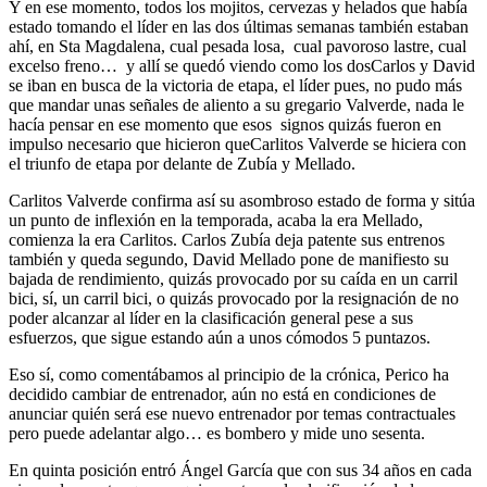
Y en ese momento, todos los mojitos, cervezas y helados que había
estado tomando el líder en las dos últimas semanas también estaban
ahí, en Sta Magdalena, cual pesada losa, cual pavoroso lastre, cual
excelso freno… y allí se quedó viendo como los dosCarlos y David
se iban en busca de la victoria de etapa, el líder pues, no pudo más
que mandar unas señales de aliento a su gregario Valverde, nada le
hacía pensar en ese momento que esos signos quizás fueron en
impulso necesario que hicieron queCarlitos Valverde se hiciera con
el triunfo de etapa por delante de Zubía y Mellado.
Carlitos Valverde confirma así su asombroso estado de forma y sitúa
un punto de inflexión en la temporada, acaba la era Mellado,
comienza la era Carlitos. Carlos Zubía deja patente sus entrenos
también y queda segundo, David Mellado pone de manifiesto su
bajada de rendimiento, quizás provocado por su caída en un carril
bici, sí, un carril bici, o quizás provocado por la resignación de no
poder alcanzar al líder en la clasificación general pese a sus
esfuerzos, que sigue estando aún a unos cómodos 5 puntazos.
Eso sí, como comentábamos al principio de la crónica, Perico ha
decidido cambiar de entrenador, aún no está en condiciones de
anunciar quién será ese nuevo entrenador por temas contractuales
pero puede adelantar algo… es bombero y mide uno sesenta.
En quinta posición entró Ángel García que con sus 34 años en cada