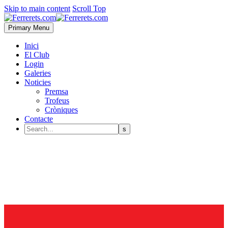
Skip to main content
Scroll Top
Primary Menu
Inici
El Club
Login
Galeries
Noticies
Premsa
Trofeus
Cròniques
Contacte