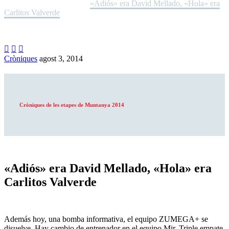
Home
Noticies
Cròniques
«Adiós» era David Mellado, «Hola» era
Carlitos Valverde



Cròniques
agost 3, 2014
Cròniques de les etapes de Muntanya 2014
«Adiós» era David Mellado, «Hola» era
Carlitos Valverde
Además hoy, una bomba informativa, el equipo ZUMEGA+ se
disuelve. Hay cambio de entrenador en el equipo Mir. Triple empate