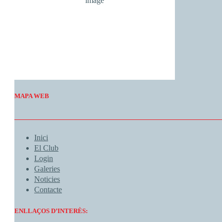
4 Km/h
Wind Gust:
7 Km/h
Clouds:
0%
Visibility:
10 km
Sunrise:
06:55
Sunset:
20:55
Weather from OpenWeatherMap
MAPA WEB
Inici
El Club
Login
Galeries
Noticies
Contacte
ENLLAÇOS D’INTERÈS: