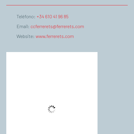
Teléfono:
+34 610 41 96 85
Email:
ccferrerets@ferrerets.com
Website:
www.ferrerets.com
Palma de Mallorca
23:27,
agost 7, 2026
°C
28
Cielo Claro
Wind Gust:
5 Km/h
Clouds:
0%
Visibility:
10 km
Sunrise:
06:54