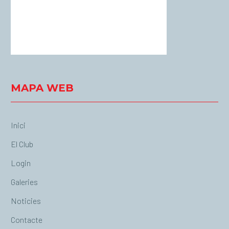
Sunset:
20:56
64 %
1017 mb
3 Km/h
Weather from OpenWeatherMap
MAPA WEB
Inici
El Club
Login
Galeries
Noticies
Contacte