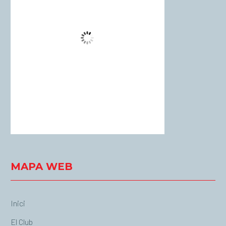
Cielo Claro
Wind Gust:
11 Km/h
Clouds:
0%
Visibility:
10 km
Sunrise:
06:54
Sunset:
20:56
47 %
1018 mb
15 Km/h
Weather from OpenWeatherMap
MAPA WEB
Inici
El Club