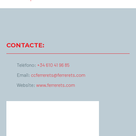
CONTACTE:
Teléfono:
+34 610 41 96 85
Email:
ccferrerets@ferrerets.com
Website:
www.ferrerets.com
Palma de Mallorca
12:39,
agost 7, 2026
°C
35