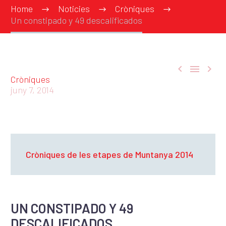
Home
Noticies
Cròniques
Un constipado y 49 descalificados



Cròniques
juny 7, 2014
Cròniques de les etapes de Muntanya 2014
UN CONSTIPADO Y 49
DESCALIFICADOS