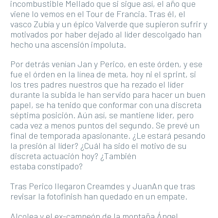
incombustible Mellado que si sigue así, el año que
viene lo vemos en el Tour de Francia. Tras él, el
vasco Zubía y un épico Valverde que supieron sufrir y
motivados por haber dejado al líder descolgado han
hecho una ascensión impoluta.
Por detrás venían Jan y Perico, en este órden, y ese
fue el órden en la línea de meta, hoy ni el sprint, si
los tres padres nuestros que ha rezado el líder
durante la subida le han servido para hacer un buen
papel, se ha tenido que conformar con una discreta
séptima posición. Aún así, se mantiene líder, pero
cada vez a menos puntos del segundo. Se prevé un
final de temporada apasionante. ¿Le estará pesando
la presión al líder? ¿Cuál ha sido el motivo de su
discreta actuación hoy? ¿También
estaba constipado?
Tras Perico llegaron Creamdes y JuanAn que tras
revisar la fotofinish han quedado en un empate.
Alcolea y el ex-campeón de la montaña Ángel